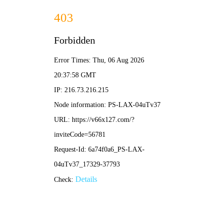
香港内部最准资料中特-免费公开资料大全
当前位置：
首 页
>
新闻中心
>
行业新闻
> 排烟防火阀是常开还是常闭
排烟防火阀是常开还是常闭
2025-05-08 11:41:57
次
320
在建筑消防系统中，排烟防火阀的启闭状态是保障消防的
重要环节。排烟防火阀并非固定为常开或常闭状态，而是依据