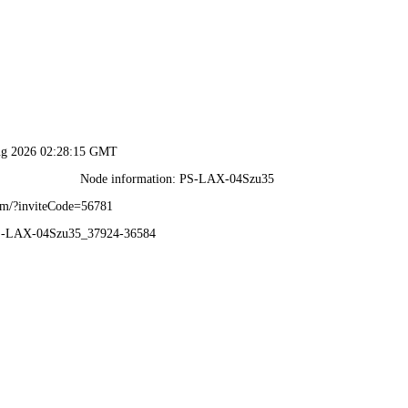
香港内部最准资料中特-免费公开资料大全
集空调和净化为一体的专业生
通过国家消防强制性CCCF认证
首页
产品中心
合作案例