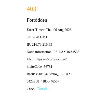
香港内部最准资料中特-免费公开资料大全
当前位置：
首 页
>
产品展示
>
防火阀
> 280度排烟防火阀（常闭）
详细介绍/
Detailed introduction
280度排烟防火阀（常闭）